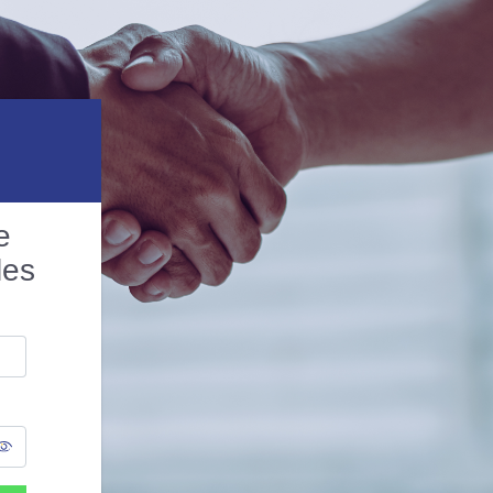
e
les